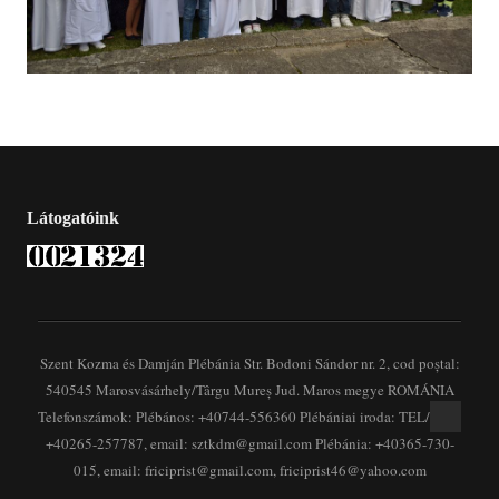
Látogatóink
Szent Kozma és Damján Plébánia Str. Bodoni Sándor nr. 2, cod poștal:
540545 Marosvásárhely/Târgu Mureș Jud. Maros megye ROMÁNIA
Telefonszámok: Plébános: +40744-556360 Plébániai iroda: TEL/FAX:
+40265-257787, email: sztkdm@gmail.com Plébánia: +40365-730-
015, email: friciprist@gmail.com, friciprist46@yahoo.com