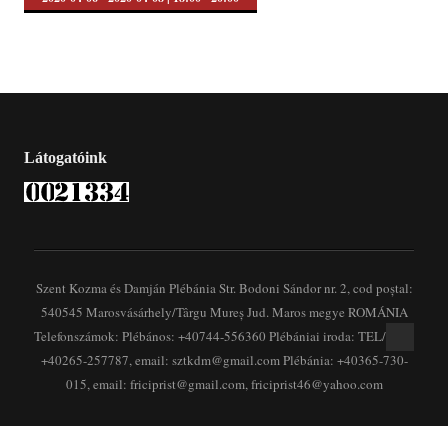
Látogatóink
Szent Kozma és Damján Plébánia Str. Bodoni Sándor nr. 2, cod poștal:
540545 Marosvásárhely/Târgu Mureș Jud. Maros megye ROMÁNIA
Telefonszámok: Plébános: +40744-556360 Plébániai iroda: TEL/FAX:
+40265-257787, email: sztkdm@gmail.com Plébánia: +40365-730-
015, email: friciprist@gmail.com, friciprist46@yahoo.com