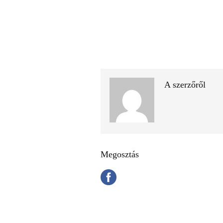
A szerzőről
Megosztás