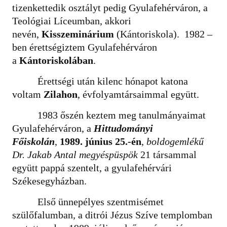
tizenkettedik osztályt pedig Gyulafehérváron, a
Teológiai Líceumban, akkori
nevén,
Kisszeminárium
(Kántoriskola). 1982 –
ben érettségiztem Gyulafehérváron
a
Kántoriskolában
.
Érettségi után kilenc hónapot katona
voltam
Zilahon
, évfolyamtársaimmal együtt.
1983 őszén keztem meg tanulmányaimat
Gyulafehérváron, a
Hittudományi
Főiskolán
,
1989. június 25.-én
,
boldogemlékű
Dr. Jakab Antal megyéspüspök
21 társammal
együtt pappá szentelt, a gyulafehérvári
Székesegyházban.
Első ünnepélyes szentmisémet
szülőfalumban, a ditrói Jézus Szíve templomban