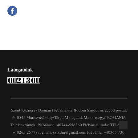
Látogatóink
Szent Kozma és Damján Plébánia Str. Bodoni Sándor nr. 2, cod poștal:
540545 Marosvásárhely/Târgu Mureș Jud. Maros megye ROMÁNIA
Telefonszámok: Plébános: +40744-556360 Plébániai iroda: TEL/FAX:
+40265-257787, email: sztkdm@gmail.com Plébánia: +40365-730-