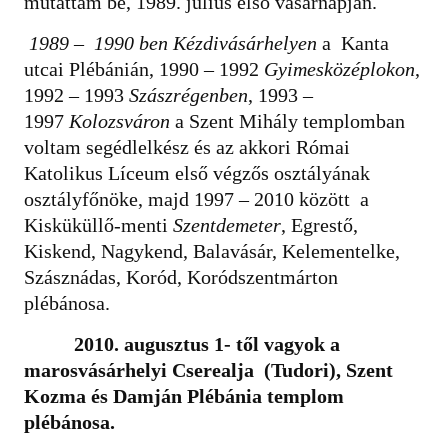
mutattam be, 1989. július első vasárnapján.
1989 – 1990 ben Kézdivásárhelyen
a Kanta
utcai Plébánián, 1990 – 1992
Gyimesközéplokon
,
1992 – 1993
Szászrégenben
, 1993 –
1997
Kolozsváron
a Szent Mihály templomban
voltam segédlelkész és az akkori Római
Katolikus Líceum első végzős osztályának
osztályfőnöke, majd 1997 – 2010 között a
Kisküküllő-menti
Szentdemeter
, Egrestő,
Kiskend, Nagykend, Balavásár, Kelementelke,
Szásznádas, Koród, Koródszentmárton
plébánosa.
2010. augusztus 1- től vagyok a
marosvásárhelyi Cserealja (Tudori), Szent
Kozma és Damján Plébánia templom
plébánosa.