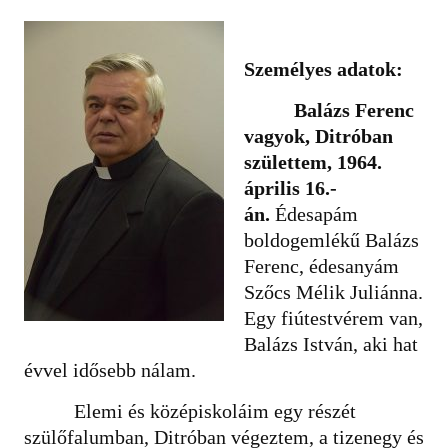
Személyes adatok:
Balázs Ferenc
vagyok, Ditróban
születtem, 1964.
április 16.-
án.
Édesapám
boldogemlékű Balázs
Ferenc, édesanyám
Szőcs Mélik Juliánna.
Egy fiútestvérem van,
Balázs István, aki hat
évvel idősebb nálam.
Elemi és középiskoláim egy részét
szülőfalumban, Ditróban végeztem, a tizenegy és