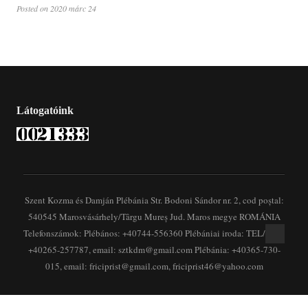
Posted on 2020 márc 24
Látogatóink
Szent Kozma és Damján Plébánia Str. Bodoni Sándor nr. 2, cod poștal:
540545 Marosvásárhely/Târgu Mureș Jud. Maros megye ROMÁNIA
Telefonszámok: Plébános: +40744-556360 Plébániai iroda: TEL/FAX:
+40265-257787, email: sztkdm@gmail.com Plébánia: +40365-730-
015, email: friciprist@gmail.com, friciprist46@yahoo.com