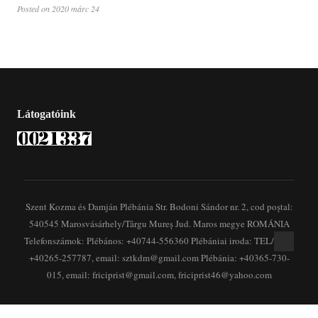
Posted on 2020 márc 24
Látogatóink
Szent Kozma és Damján Plébánia Str. Bodoni Sándor nr. 2, cod poștal:
540545 Marosvásárhely/Târgu Mureș Jud. Maros megye ROMÁNIA
Telefonszámok: Plébános: +40744-556360 Plébániai iroda: TEL/FAX:
+40265-257787, email: sztkdm@gmail.com Plébánia: +40365-730-
015, email: friciprist@gmail.com, friciprist46@yahoo.com